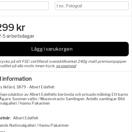
299
kr
2-5 arbetsdagar
Lägg i varukorgen
trycks på ett FSC-certifierat svensktillverkat 240g matt premiumpapper.
valitet på alla motiv innan tryck,
se exempel
d information
s likfärd, 1879 - Albert Edelfelt
Reproduktion av Albert Edelfelts berömda och prisade målning Ett barns
 Ägare: Suomen valtio / Museovirasto Samlingen: Antells samlingar Bild:
nalgalleri / Hannu Pakarinen
stnär:
Albert Edelfelt
lands Nationalgalleri / Hannu Pakarinen