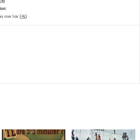
DM
ion:
äs mer här
FAQ