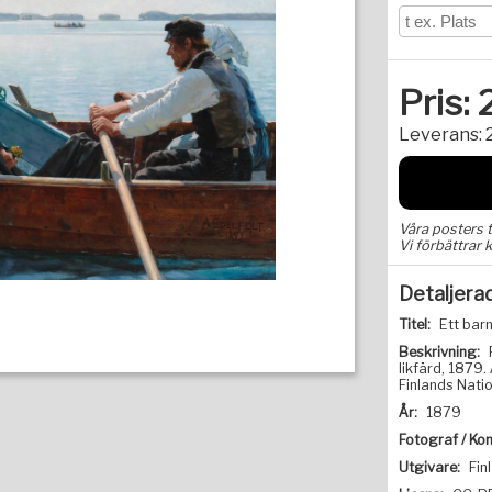
Pris:
Leverans:
Våra posters 
Vi förbättrar k
Detaljera
Titel:
Ett barn
Beskrivning:
likfärd, 1879.
Finlands Natio
År:
1879
Fotograf / Kon
Utgivare:
Fin