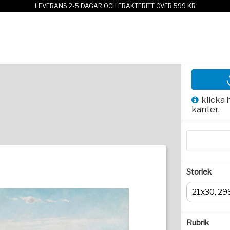
LEVERANS 2-5 DAGAR OCH FRAKTFRITT ÖVER 599 KR
klicka 
kanter.
Storlek
21x30, 29
Rubrik