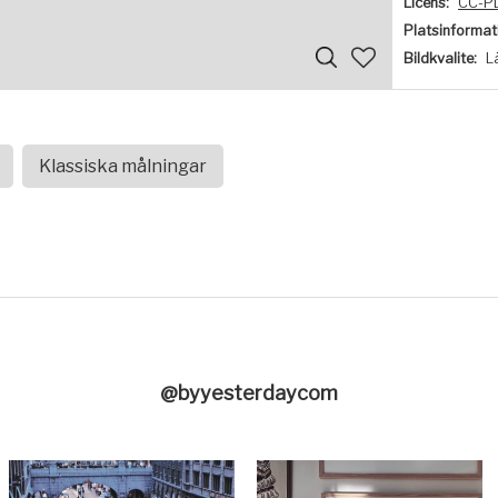
Licens:
CC-P
Platsinformat
Bildkvalite:
L
Klassiska målningar
@byyesterdaycom