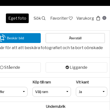
Eget foto
Sök
Favoriter
Varukorg
0
Beskär bild
Återställ
här för att att beskära fotografiet och ta bort oönskade
Stående
Liggande
Köp till ram
Vit kant
9kr
Välj ram
Ja
Underrubrik