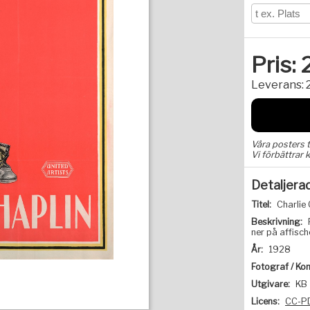
Pris:
Leverans:
Våra posters 
Vi förbättrar k
Detaljera
Titel:
Charlie 
Beskrivning:
ner på affisch
År:
1928
Fotograf / Kon
Utgivare:
KB
Licens:
CC-P