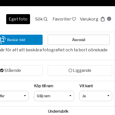
Eget foto
Sök
Favoriter
Varukorg
0
Beskär bild
Återställ
här för att att beskära fotografiet och ta bort oönskade
Stående
Liggande
Köp till ram
Vit kant
9kr
Välj ram
Ja
Underrubrik