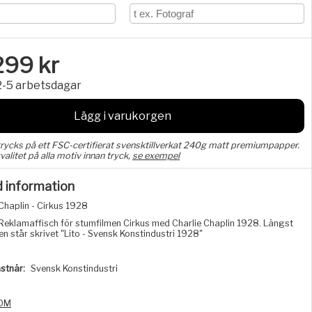
299
kr
2-5 arbetsdagar
Lägg i varukorgen
trycks på ett FSC-certifierat svensktillverkat 240g matt premiumpapper.
valitet på alla motiv innan tryck,
se exempel
d information
Chaplin - Cirkus 1928
Reklamaffisch för stumfilmen Cirkus med Charlie Chaplin 1928. Längst
en står skrivet "Lito - Svensk Konstindustri 1928"
stnär:
Svensk Konstindustri
DM