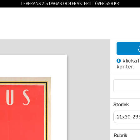
LEVERANS 2-5 DAGAR OCH FRAKTFRITT ÖVER 599 KR
klicka 
kanter.
Storlek
21x30, 29
Rubrik