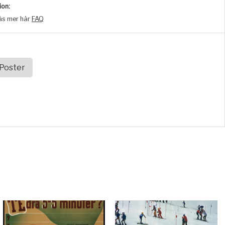
ion:
äs mer här
FAQ
 Poster