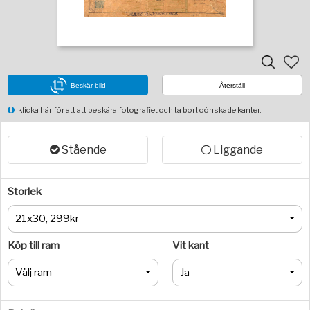
Beskär bild
Återställ
klicka här för att att beskära fotografiet och ta bort oönskade kanter.
Stående
Liggande
Storlek
21x30, 299kr
Köp till ram
Vit kant
Välj ram
Ja