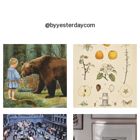
@byyesterdaycom