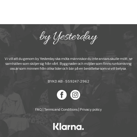
Vi vill att du genom by Yesterday ska möta människor du inte annars skulle mött, se
samhällen som skiljer sig från vårt. Byggnader och miljöer som finns runtomkring
oss är som minnen från olika tider och bär på en berättelse som vi vill belysa.
BYKD AB - 559247-2962
FAQ
|
Terms and Conditions
|
Privacy policy