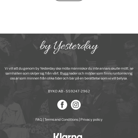
Vi vill att du genom by Yesterday ska möta människor du inte annars skulle mött, se
samhällen som skiljer sig från vårt. Byggnader och miljöer som finns runtomkring
oss är som minnen från olika tider och bär på en berättelse som vi vill belysa.
BYKD AB - 559247-2962
FAQ
|
Terms and Conditions
|
Privacy policy