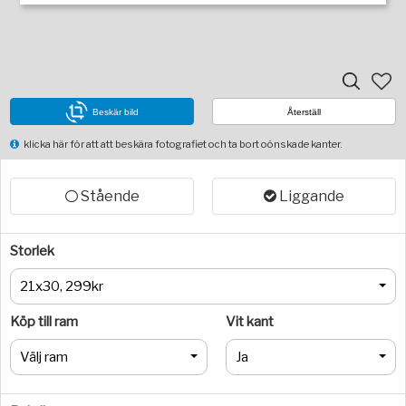
Beskär bild
Återställ
klicka här för att att beskära fotografiet och ta bort oönskade kanter.
Stående
Liggande
Storlek
21x30, 299kr
Köp till ram
Vit kant
Välj ram
Ja