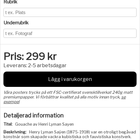
Rubrik
Underrubrik
Pris:
299
kr
Leverans:
2-5 arbetsdagar
Lägg i varukorgen
Våra posters trycks på ett FSC-certifierat svensktillverkat 240g matt
premiumpapper. Vi förbättrar kvalitet på alla motiv innan tryck,
se
exempel
Detaljerad information
Titel:
Gouache av Henri Lyman Sayen
Beskrivning:
Henry Lyman Saÿen (1875-1918) var en otroligt begåvad
konstnär som skapade vackra kubistiska och fauvistiska konstverk.