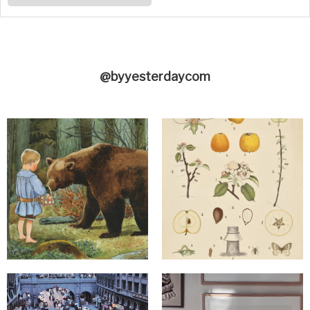
@byyesterdaycom