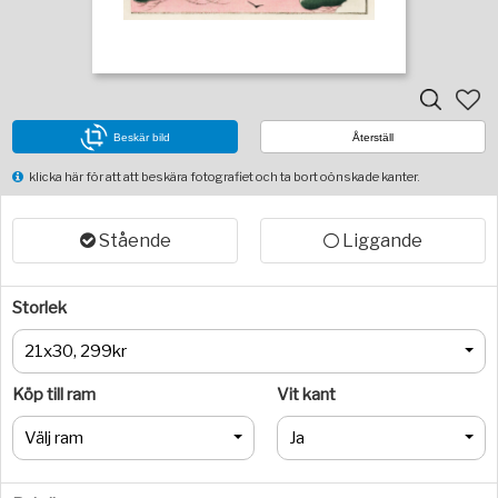
Beskär bild
Återställ
klicka här för att att beskära fotografiet och ta bort oönskade kanter.
Stående
Liggande
Storlek
21x30, 299kr
Köp till ram
Vit kant
Välj ram
Ja