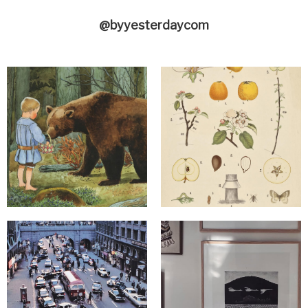
@byyesterdaycom