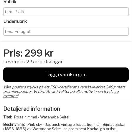
Rubrik
Underrubrik
Pris:
299
kr
Leverans:
2-5 arbetsdagar
Lägg i varukorgen
Våra posters trycks på ett FSC-certifierat svensktillverkat 240g matt
premiumpapper. Vi förbättrar kvalitet på alla motiv innan tryck,
se
exempel
Detaljerad information
Titel:
Rosa himmel - Watanabe Seitei
Beskrivning:
Pink sky - Japansk vintageillustration från Bijutsu Sekai
(1893-1896) av Watanabe Seitei, en prominent Kacho-ga artist.