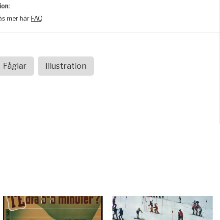
ion:
äs mer här
FAQ
Fåglar
Illustration