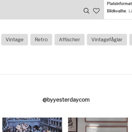
Platsinformat
Bildkvalite:
L
Vintage
Retro
Affischer
Vintagefåglar
@byyesterdaycom