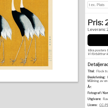
Pris:
Leverans:
Våra posters 
Vi förbättrar k
Detaljera
Titel:
Flock t
Beskrivning:
Målning av en
År:
Fotograf / Kon
Utgivare:
Raw
Licens:
CC-P