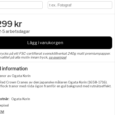
299
kr
2-5 arbetsdagar
Lägg i varukorgen
trycks på ett FSC-certifierat svensktillverkat 240g matt premiumpapper.
valitet på alla motiv innan tryck,
se exempel
d information
ranor av Ogata Korin
Red Crown Cranes av den japanske målaren Ogata Korin (1658-1716).
 flock tranor med röda ögon framför en gul bakgrund med rutnätseffekt.
stnär:
Ogata Korin
pixel
DM