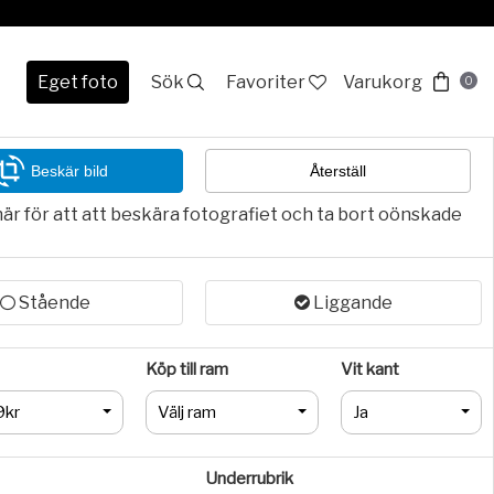
Eget foto
Sök
Favoriter
Varukorg
0
Beskär bild
Återställ
här för att att beskära fotografiet och ta bort oönskade
Stående
Liggande
Köp till ram
Vit kant
9kr
Välj ram
Ja
Underrubrik