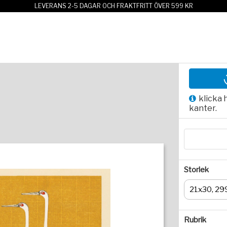
LEVERANS 2-5 DAGAR OCH FRAKTFRITT ÖVER 599 KR
klicka 
kanter.
Storlek
21x30, 29
Rubrik