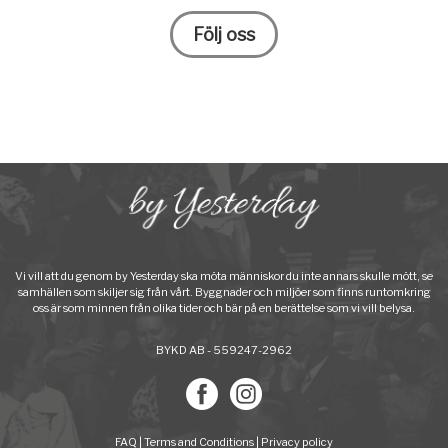
Följ oss
Vi vill att du genom by Yesterday ska möta människor du inte annars skulle mött, se
samhällen som skiljer sig från vårt. Byggnader och miljöer som finns runtomkring
oss är som minnen från olika tider och bär på en berättelse som vi vill belysa.
BYKD AB - 559247-2962
FAQ
|
Terms and Conditions
|
Privacy policy