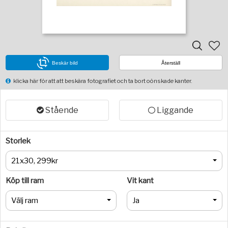
Beskär bild
Återställ
klicka här för att att beskära fotografiet och ta bort oönskade kanter.
Stående
Liggande
Storlek
21x30, 299kr
Köp till ram
Vit kant
Välj ram
Ja