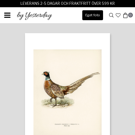
LEVERANS 2-5 DAGAR OCH FRAKTFRITT ÖVER 599 KR
Eget foto
0