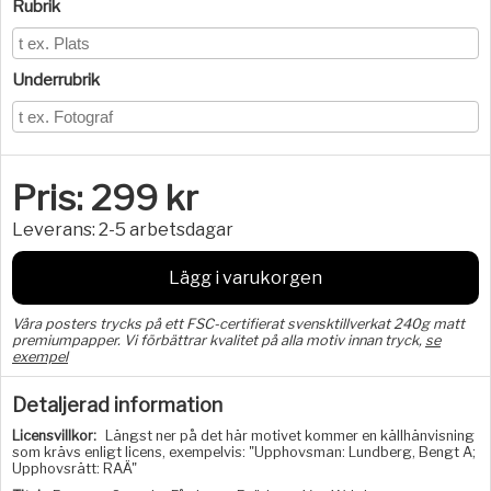
Rubrik
Underrubrik
Pris:
299
kr
Leverans:
2-5 arbetsdagar
Lägg i varukorgen
Våra posters trycks på ett FSC-certifierat svensktillverkat 240g matt
premiumpapper. Vi förbättrar kvalitet på alla motiv innan tryck,
se
exempel
Detaljerad information
Licensvillkor:
Längst ner på det här motivet kommer en källhänvisning
som krävs enligt licens, exempelvis: "Upphovsman: Lundberg, Bengt A;
Upphovsrätt: RAÄ"