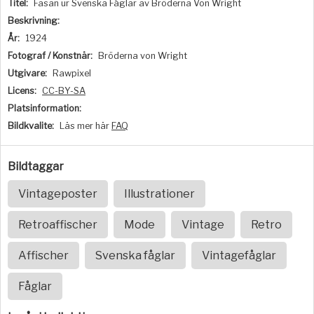
Titel:
Fasan ur Svenska Fåglar av Bröderna Von Wright
Beskrivning:
År:
1924
Fotograf / Konstnär:
Bröderna von Wright
Utgivare:
Rawpixel
Licens:
CC-BY-SA
Platsinformation:
Bildkvalite:
Läs mer här
FAQ
Bildtaggar
Vintageposter
Illustrationer
Retroaffischer
Mode
Vintage
Retro
Affischer
Svenska fåglar
Vintagefåglar
Fåglar