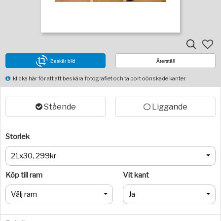
Beskär bild
Återställ
klicka här för att att beskära fotografiet och ta bort oönskade kanter.
Stående
Liggande
Storlek
21x30, 299kr
Köp till ram
Vit kant
Välj ram
Ja