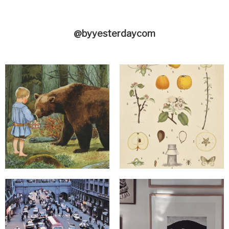
@byyesterdaycom