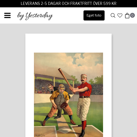
LEVERANS 2-5 DAGAR OCH FRAKTFRITT ÖVER 599 KR
Eget foto
0