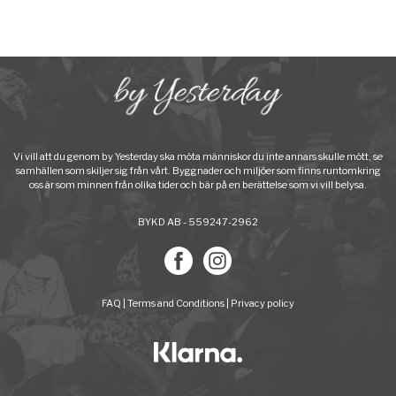
Vi vill att du genom by Yesterday ska möta människor du inte annars skulle mött, se
samhällen som skiljer sig från vårt. Byggnader och miljöer som finns runtomkring
oss är som minnen från olika tider och bär på en berättelse som vi vill belysa.
BYKD AB - 559247-2962
FAQ
|
Terms and Conditions
|
Privacy policy