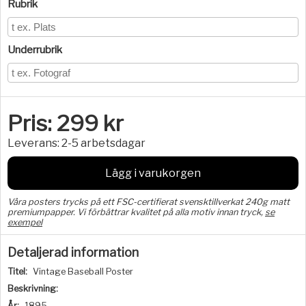
Rubrik
Underrubrik
Pris:
299
kr
Leverans:
2-5 arbetsdagar
Lägg i varukorgen
Våra posters trycks på ett FSC-certifierat svensktillverkat 240g matt
premiumpapper. Vi förbättrar kvalitet på alla motiv innan tryck,
se
exempel
Detaljerad information
Titel:
Vintage Baseball Poster
Beskrivning:
År:
1895