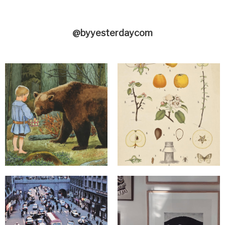
@byyesterdaycom