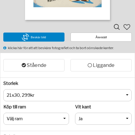
Beskär bild
Återställ
klicka här för att att beskära fotografiet och ta bort oönskade kanter.
Stående
Liggande
Storlek
21x30, 299kr
Köp till ram
Vit kant
Välj ram
Ja