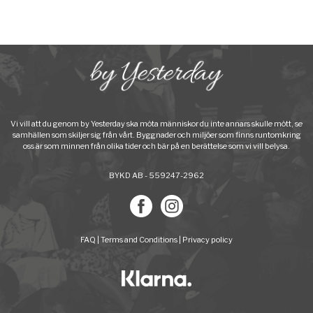
Vi vill att du genom by Yesterday ska möta människor du inte annars skulle mött, se
samhällen som skiljer sig från vårt. Byggnader och miljöer som finns runtomkring
oss är som minnen från olika tider och bär på en berättelse som vi vill belysa.
BYKD AB - 559247-2962
FAQ
|
Terms and Conditions
|
Privacy policy