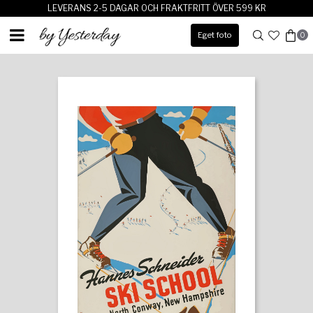
LEVERANS 2-5 DAGAR OCH FRAKTFRITT ÖVER 599 KR
Eget foto
0