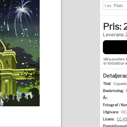
Pris:
Leverans:
Våra posters 
Vi förbättrar k
Detaljera
Titel:
Copenha
Beskrivning:
År:
Fotograf / Kon
Utgivare:
OC
Licens:
CC-P
Platsinformat