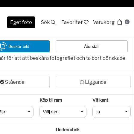
Eget foto
Sök
Favoriter
Varukorg
0
Beskär bild
Återställ
här för att att beskära fotografiet och ta bort oönskade
Stående
Liggande
Köp till ram
Vit kant
9kr
Välj ram
Ja
Underrubrik