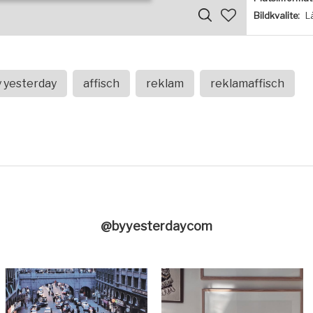
Bildkvalite:
L
y yesterday
affisch
reklam
reklamaffisch
@byyesterdaycom