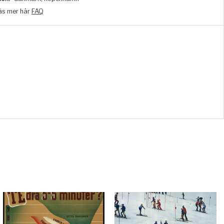
äs mer här
FAQ