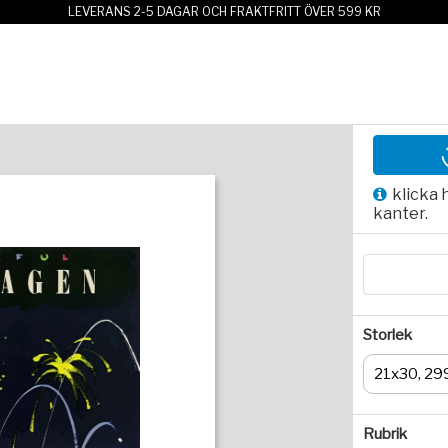
LEVERANS 2-5 DAGAR OCH FRAKTFRITT ÖVER 599 KR
klicka 
kanter.
Storlek
21x30, 29
Rubrik