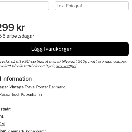
299
kr
2-5 arbetsdagar
Lägg i varukorgen
trycks på ett FSC-certifierat svensktillverkat 240g matt premiumpapper.
valitet på alla motiv innan tryck,
se exempel
d information
gen Vintage Travel Poster Denmark
Reseaffisch Köpenhamn
stnär:
AL
DM
ion:
danmark, köpenhamn