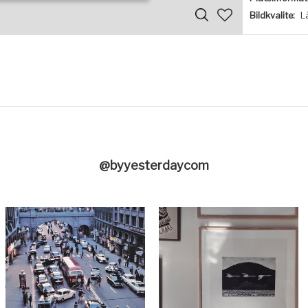
Bildkvalite:
L
@byyesterdaycom