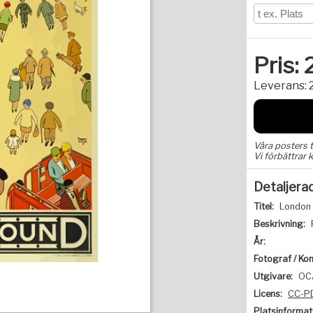
Pris:
Leverans:
Våra posters 
Vi förbättrar k
Detaljera
Titel:
London 
Beskrivning:
År:
Fotograf / Kon
Utgivare:
OC
Licens:
CC-P
Platsinformat