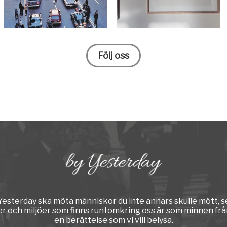
Följ oss
y Yesterday ska möta människor du inte annars skulle mött, s
er och miljöer som finns runtomkring oss är som minnen från
en berättelse som vi vill belysa.