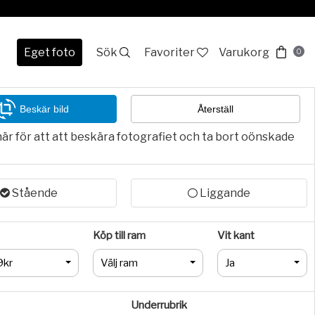
Eget foto
Sök
Favoriter
Varukorg
0
Beskär bild
Återställ
här för att att beskära fotografiet och ta bort oönskade
Stående
Liggande
Köp till ram
Vit kant
9kr
Välj ram
Ja
Underrubrik