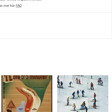
äs mer här
FAQ