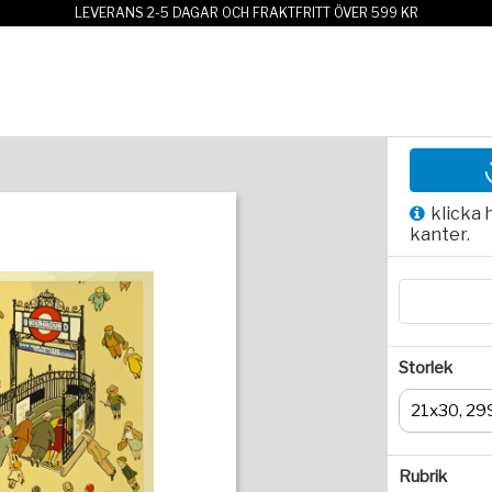
LEVERANS 2-5 DAGAR OCH FRAKTFRITT ÖVER 599 KR
klicka 
kanter.
Storlek
21x30, 29
Rubrik