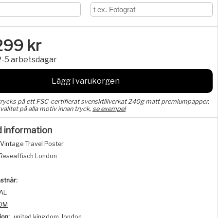
299
kr
2-5 arbetsdagar
Lägg i varukorgen
trycks på ett FSC-certifierat svensktillverkat 240g matt premiumpapper.
valitet på alla motiv innan tryck,
se exempel
d information
Vintage Travel Poster
Reseaffisch London
stnär:
AL
DM
ion:
united kingdom, london