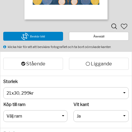
Beskär bild
Återställ
klicka här för att att beskära fotografiet och ta bort oönskade kanter.
Stående
Liggande
Storlek
21x30, 299kr
Köp till ram
Vit kant
Välj ram
Ja