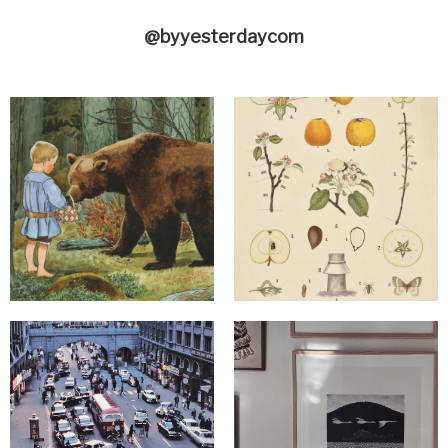
@byyesterdaycom