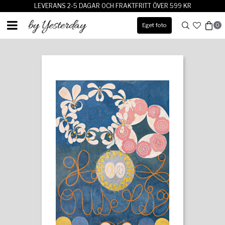
LEVERANS 2-5 DAGAR OCH FRAKTFRITT ÖVER 599 KR
Eget foto
0