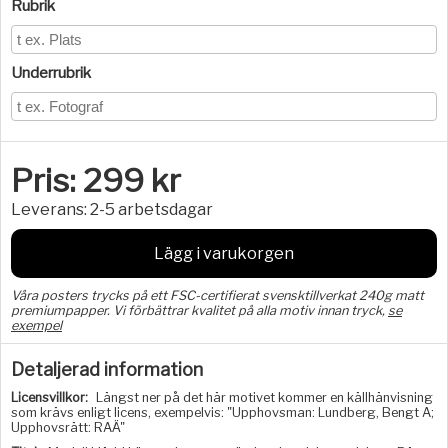
Rubrik
Underrubrik
Pris:
299
kr
Leverans:
2-5 arbetsdagar
Lägg i varukorgen
Våra posters trycks på ett FSC-certifierat svensktillverkat 240g matt
premiumpapper. Vi förbättrar kvalitet på alla motiv innan tryck,
se
exempel
Detaljerad information
Licensvillkor:
Längst ner på det här motivet kommer en källhänvisning
som krävs enligt licens, exempelvis: "Upphovsman: Lundberg, Bengt A;
Upphovsrätt: RAÄ"