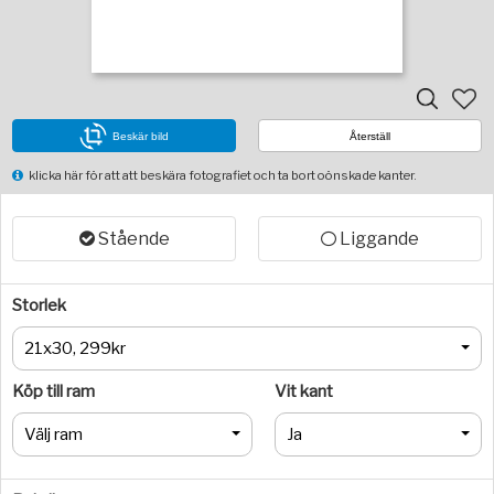
Beskär bild
Återställ
klicka här för att att beskära fotografiet och ta bort oönskade kanter.
Stående
Liggande
Storlek
21x30, 299kr
Köp till ram
Vit kant
Välj ram
Ja