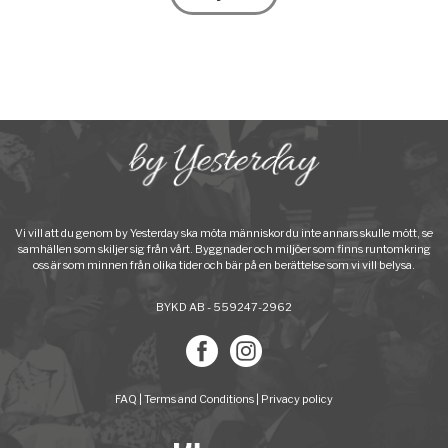
Vi vill att du genom by Yesterday ska möta människor du inte annars skulle mött, se
samhällen som skiljer sig från vårt. Byggnader och miljöer som finns runtomkring
oss är som minnen från olika tider och bär på en berättelse som vi vill belysa.
BYKD AB - 559247-2962
FAQ
|
Terms and Conditions
|
Privacy policy