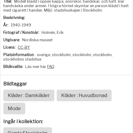
Titel:
Modell klädd i öppen kappa, snörskor, handskar, och hatt. Bär
handväska under armen. I högra hörnet skymtar en person klädd i hatt
med cigarett i handen. Miljö: stadshuskajen i Stockholm.
Beskrivning:
År:
1940-1949
Fotograf / Konstnär:
Holmén, Erik
Utgivare:
Nordiska museet
Licens:
CC-BY
Platsinformation:
sverige, stockholm, stockholm, stockholm,
stockholms stadshus
Bildkvalite:
Läs mer här
FAQ
Bildtaggar
Kläder : Damkläder
Kläder : Huvudbonad
Mode
Ingår i kollektion: