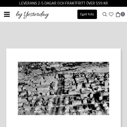
LEVERANS 2-5 DAGAR OCH FRAKTFRITT ÖVER 599 KR
Eget foto
0