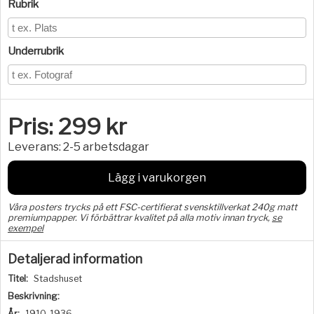
Rubrik
Underrubrik
Pris:
299
kr
Leverans:
2-5 arbetsdagar
Lägg i varukorgen
Våra posters trycks på ett FSC-certifierat svensktillverkat 240g matt
premiumpapper. Vi förbättrar kvalitet på alla motiv innan tryck,
se
exempel
Detaljerad information
Titel:
Stadshuset
Beskrivning:
År:
1910-1936