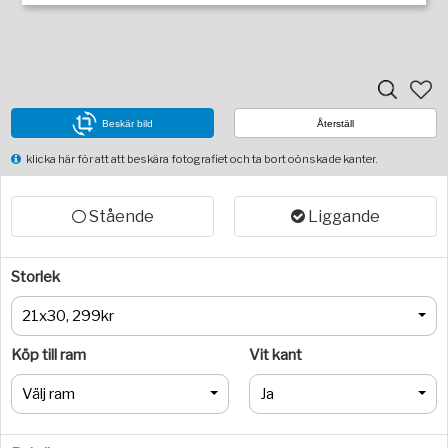
Beskär bild
Återställ
klicka här för att att beskära fotografiet och ta bort oönskade kanter.
Stående
Liggande
Storlek
21x30, 299kr
Köp till ram
Vit kant
Välj ram
Ja