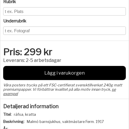
Rubrik
Underrubrik
Pris:
299
kr
Leverans:
2-5 arbetsdagar
Lägg i varukorgen
Våra posters trycks på ett FSC-certifierat svensktillverkat 240g matt
premiumpapper. Vi förbättrar kvalitet på alla motiv innan tryck,
se
exempel
Detaljerad information
Titel:
räfsa, kratta
Beskrivning:
Malmö barnsjukhus, vaktmästare Ferm. 1917
År: