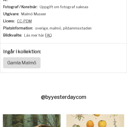
Fotograf / Konstnär:
Uppgift om fotograf saknas
Utgivare:
Malmö Museer
Licens:
CC-PDM
Platsinformation:
sverige, malmö, pildammsstaden
Bildkvalite:
Läs mer här
FAQ
Ingår i kollektion:
Gamla Malmö
@byyesterdaycom