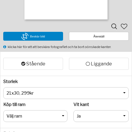
Beskär bild
Återställ
klicka här för att att beskära fotografiet och ta bort oönskade kanter.
Stående
Liggande
Storlek
21x30, 299kr
Köp till ram
Vit kant
Välj ram
Ja