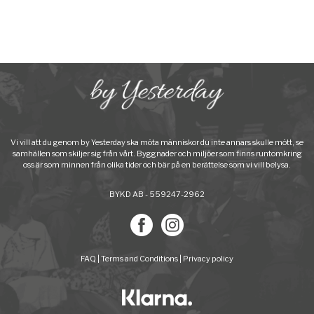
Vi vill att du genom by Yesterday ska möta människor du inte annars skulle mött, se
samhällen som skiljer sig från vårt. Byggnader och miljöer som finns runtomkring
oss är som minnen från olika tider och bär på en berättelse som vi vill belysa.
BYKD AB - 559247-2962
FAQ
|
Terms and Conditions
|
Privacy policy