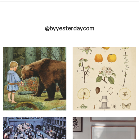
@byyesterdaycom