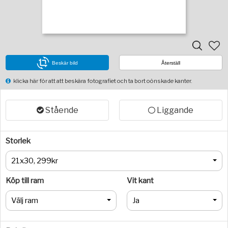
Beskär bild
Återställ
klicka här för att att beskära fotografiet och ta bort oönskade kanter.
Stående
Liggande
Storlek
21x30, 299kr
Köp till ram
Vit kant
Välj ram
Ja