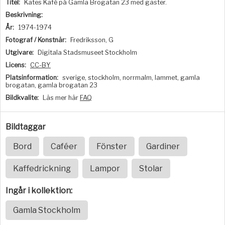
Titel:
Kates Kafé på Gamla Brogatan 23 med gäster.
Beskrivning:
År:
1974-1974
Fotograf / Konstnär:
Fredriksson, G
Utgivare:
Digitala Stadsmuseet Stockholm
Licens:
CC-BY
Platsinformation:
sverige, stockholm, norrmalm, lammet, gamla
brogatan, gamla brogatan 23
Bildkvalite:
Läs mer här
FAQ
Bildtaggar
Bord
Caféer
Fönster
Gardiner
Kaffedrickning
Lampor
Stolar
Ingår i kollektion:
Gamla Stockholm