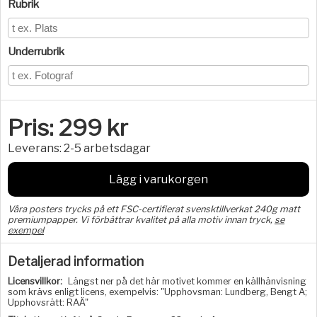
Rubrik
Underrubrik
Pris:
299
kr
Leverans:
2-5 arbetsdagar
Lägg i varukorgen
Våra posters trycks på ett FSC-certifierat svensktillverkat 240g matt
premiumpapper. Vi förbättrar kvalitet på alla motiv innan tryck,
se
exempel
Detaljerad information
Licensvillkor:
Längst ner på det här motivet kommer en källhänvisning
som krävs enligt licens, exempelvis: "Upphovsman: Lundberg, Bengt A;
Upphovsrätt: RAÄ"