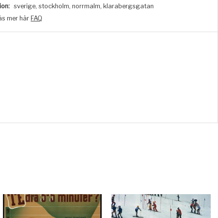
ion:
sverige, stockholm, norrmalm, klarabergsgatan
äs mer här
FAQ