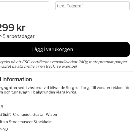
299
kr
2-5 arbetsdagar
Lägg i varukorgen
trycks på ett FSC-certifierat svensktillverkat 240g matt premiumpapper.
valitet på alla motiv innan tryck,
se exempel
d information
rgsgatan sedd västerut vid blivande Sergels Torg. Till vänster reklam för
 och turnévagn. I bakgrunden Klara kyrka.
58
stnär:
Cronquist, Gustaf W:son
itala Stadsmuseet Stockholm
Y-ND