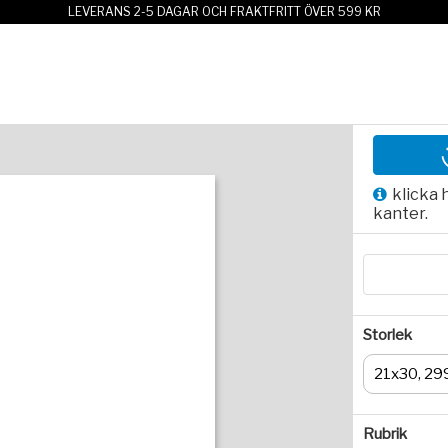
LEVERANS 2-5 DAGAR OCH FRAKTFRITT ÖVER 599 KR
klicka 
kanter.
Storlek
21x30, 29
Rubrik