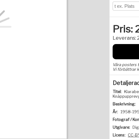
Pris:
Leverans:
Våra posters 
Vi förbättrar k
Detaljera
Titel:
Klarabe
Knäppupprevyn
Beskrivning:
År:
1958-19
Fotograf / Kon
Utgivare:
Dig
Licens:
CC-B