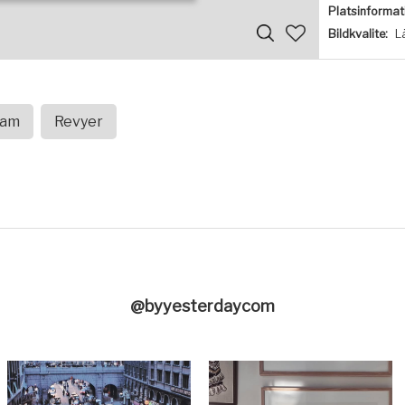
Platsinformat
Bildkvalite:
L
lam
Revyer
@byyesterdaycom