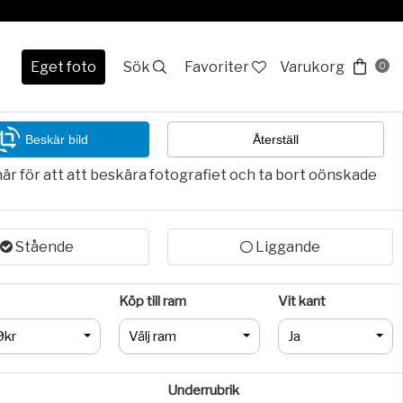
Eget foto
Sök
Favoriter
Varukorg
0
Beskär bild
Återställ
här för att att beskära fotografiet och ta bort oönskade
Stående
Liggande
Köp till ram
Vit kant
9kr
Välj ram
Ja
Underrubrik