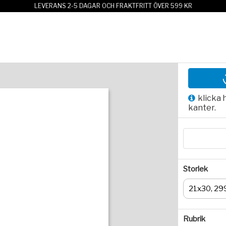
LEVERANS 2-5 DAGAR OCH FRAKTFRITT ÖVER 599 KR
klicka 
kanter.
Storlek
21x30, 29
Rubrik