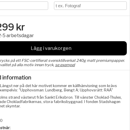
299
kr
2-5 arbetsdagar
Lägg i varukorgen
trycks på ett FSC-certifierat svensktillverkat 240g matt premiumpapper.
valitet på alla motiv innan tryck,
se exempel
d information
Längst ner på det här motivet kommer en källhänvisning som krävs
, exempelvis: "Upphovsman: Lundberg, Bengt A; Upphovsrätt: RAÄ"
lms strand västerut från Sankt Eriksbron. Till vänster Choklad-Thules,
nade Chokladfabrikernas, stora fabriksbyggnad. I fonden Stadshagen
net skymtar.
30
stnär: