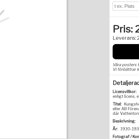
Pris:
Leverans:
Våra posters 
Vi förbättrar k
Detaljera
Licensvillkor:
enligt licens
Titel:
Kungsho
eller AB Före
där Vattentor
Beskrivning:
År:
1930-19
Fotograf / Kon