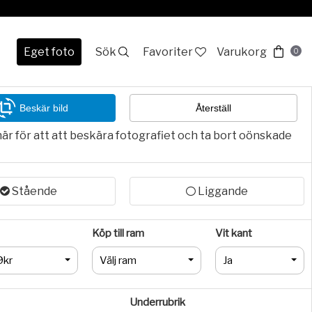
Eget foto
Sök
Favoriter
Varukorg
0
Beskär bild
Återställ
här för att att beskära fotografiet och ta bort oönskade
Stående
Liggande
Köp till ram
Vit kant
9kr
Välj ram
Ja
Underrubrik