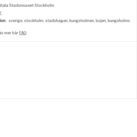
itala Stadsmuseet Stockholm
Y
ion:
sverige, stockholm, stadshagen, kungsholmen, bojen, kungsholms
äs mer här
FAQ