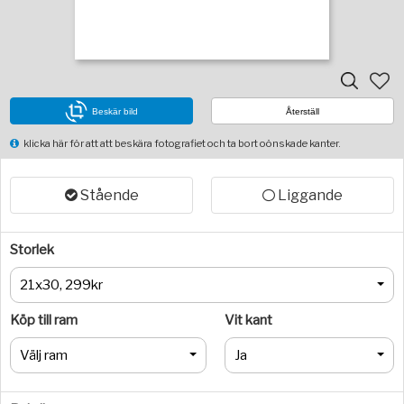
Beskär bild
Återställ
klicka här för att att beskära fotografiet och ta bort oönskade kanter.
Stående
Liggande
Storlek
21x30, 299kr
Köp till ram
Vit kant
Välj ram
Ja