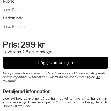
Rubrik
Underrubrik
Pris:
299
kr
Leverans:
2-5 arbetsdagar
Lägg i varukorgen
Våra posters trycks på ett FSC-certifierat svensktillverkat 240g matt
premiumpapper. Vi förbättrar kvalitet på alla motiv innan tryck,
se
exempel
Detaljerad information
Licensvillkor:
Längst ner på det här motivet kommer en källhänvisning
som krävs enligt licens, exempelvis: "Upphovsman: Lundberg, Bengt A;
Upphovsrätt: RAÄ"