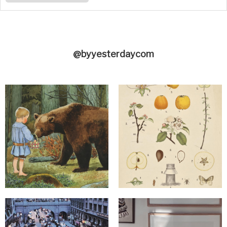
@byyesterdaycom