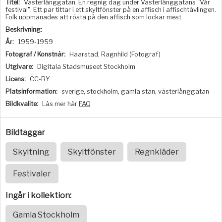
Titel:
Västerlånggatan. En regnig dag under Västerlånggatans "Vår
festival". Ett par tittar i ett skyltfönster på en affisch i affischtävlingen.
Folk uppmanades att rösta på den affisch som lockar mest.
Beskrivning:
År:
1959-1959
Fotograf / Konstnär:
Haarstad, Ragnhild (Fotograf)
Utgivare:
Digitala Stadsmuseet Stockholm
Licens:
CC-BY
Platsinformation:
sverige, stockholm, gamla stan, västerlånggatan
Bildkvalite:
Läs mer här
FAQ
Bildtaggar
Skyltning
Skyltfönster
Regnkläder
Festivaler
Ingår i kollektion:
Gamla Stockholm