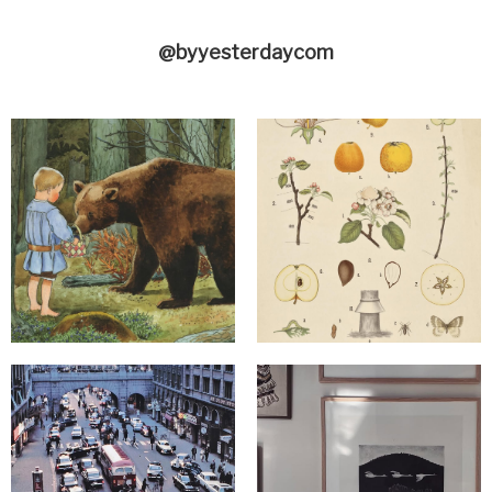
@byyesterdaycom