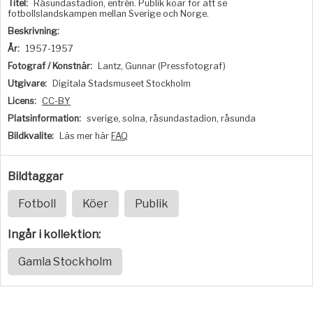
Titel:
Råsundastadion, entrén. Publik köar för att se
fotbollslandskampen mellan Sverige och Norge.
Beskrivning:
År:
1957-1957
Fotograf / Konstnär:
Lantz, Gunnar (Pressfotograf)
Utgivare:
Digitala Stadsmuseet Stockholm
Licens:
CC-BY
Platsinformation:
sverige, solna, råsundastadion, råsunda
Bildkvalite:
Läs mer här
FAQ
Bildtaggar
Fotboll
Köer
Publik
Ingår i kollektion:
Gamla Stockholm