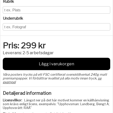
Rubrik
Underrubrik
Pris:
299
kr
Leverans:
2-5 arbetsdagar
Lägg i varukorgen
Våra posters trycks på ett FSC-certifierat svensktillverkat 240g matt
premiumpapper. Vi förbättrar kvalitet på alla motiv innan tryck,
se
exempel
Detaljerad information
Licensvillkor:
Längst ner på det här motivet kommer en källhänvisning
som krävs enligt licens, exempelvis: "Upphovsman: Lundberg, Bengt A;
Upphovsrätt: RAÄ"