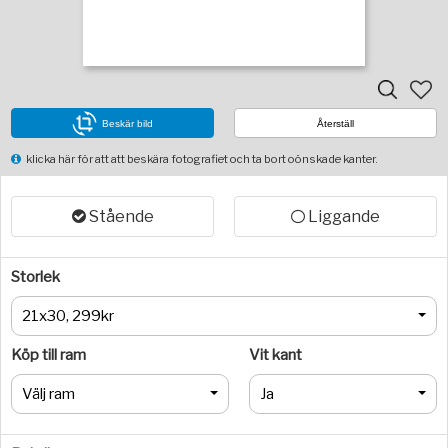
Beskär bild
Återställ
klicka här för att att beskära fotografiet och ta bort oönskade kanter.
Stående
Liggande
Storlek
21x30, 299kr
Köp till ram
Vit kant
Välj ram
Ja