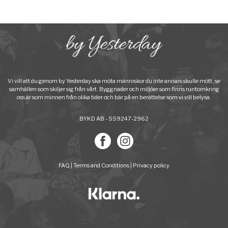
Vi vill att du genom by Yesterday ska möta människor du inte annars skulle mött, se
samhällen som skiljer sig från vårt. Byggnader och miljöer som finns runtomkring
oss är som minnen från olika tider och bär på en berättelse som vi vill belysa.
BYKD AB - 559247-2962
FAQ
|
Terms and Conditions
|
Privacy policy