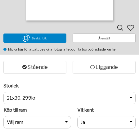
Beskär bild
Återställ
klicka här för att att beskära fotografiet och ta bort oönskade kanter.
Stående
Liggande
Storlek
21x30, 299kr
Köp till ram
Vit kant
Välj ram
Ja