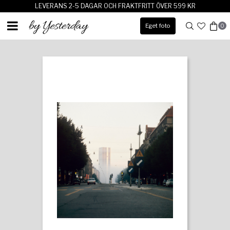
LEVERANS 2-5 DAGAR OCH FRAKTFRITT ÖVER 599 KR
Eget foto
0