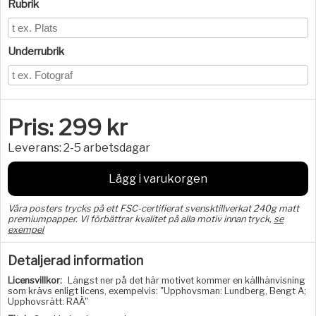
Rubrik
Underrubrik
Pris:
299
kr
Leverans:
2-5 arbetsdagar
Lägg i varukorgen
Våra posters trycks på ett FSC-certifierat svensktillverkat 240g matt
premiumpapper. Vi förbättrar kvalitet på alla motiv innan tryck,
se
exempel
Detaljerad information
Licensvillkor:
Längst ner på det här motivet kommer en källhänvisning
som krävs enligt licens, exempelvis: "Upphovsman: Lundberg, Bengt A;
Upphovsrätt: RAÄ"