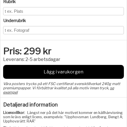
Rubrik
Underrubrik
Pris:
299
kr
Leverans:
2-5 arbetsdagar
Lägg i varukorgen
Våra posters trycks på ett FSC-certifierat svensktillverkat 240g matt
premiumpapper. Vi förbättrar kvalitet på alla motiv innan tryck,
se
exempel
Detaljerad information
Licensvillkor:
Längst ner på det här motivet kommer en källhänvisning
som krävs enligt licens, exempelvis: "Upphovsman: Lundberg, Bengt A;
Upphovsrätt: RAÄ"