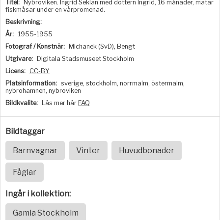
Titel:
Nybroviken. Ingrid Seklan med dottern Ingrid, 16 månader, matar
fiskmåsar under en vårpromenad.
Beskrivning:
År:
1955-1955
Fotograf / Konstnär:
Michanek (SvD), Bengt
Utgivare:
Digitala Stadsmuseet Stockholm
Licens:
CC-BY
Platsinformation:
sverige, stockholm, norrmalm, östermalm,
nybrohamnen, nybroviken
Bildkvalite:
Läs mer här
FAQ
Bildtaggar
Barnvagnar
Vinter
Huvudbonader
Fåglar
Ingår i kollektion:
Gamla Stockholm