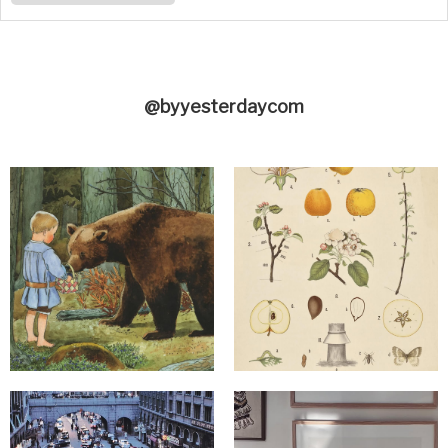
@byyesterdaycom