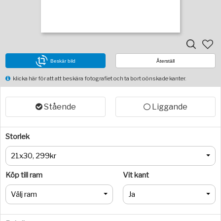
Beskär bild
Återställ
klicka här för att att beskära fotografiet och ta bort oönskade kanter.
Stående
Liggande
Storlek
21x30, 299kr
Köp till ram
Vit kant
Välj ram
Ja