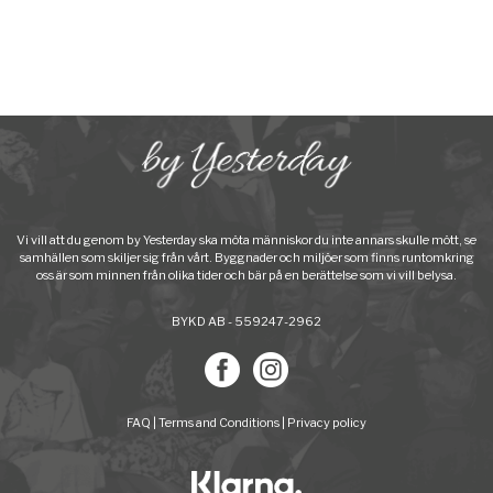
Vi vill att du genom by Yesterday ska möta människor du inte annars skulle mött, se
samhällen som skiljer sig från vårt. Byggnader och miljöer som finns runtomkring
oss är som minnen från olika tider och bär på en berättelse som vi vill belysa.
BYKD AB - 559247-2962
FAQ
|
Terms and Conditions
|
Privacy policy