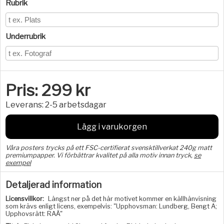
Rubrik
Underrubrik
Pris:
299
kr
Leverans:
2-5 arbetsdagar
Lägg i varukorgen
Våra posters trycks på ett FSC-certifierat svensktillverkat 240g matt
premiumpapper. Vi förbättrar kvalitet på alla motiv innan tryck,
se
exempel
Detaljerad information
Licensvillkor:
Längst ner på det här motivet kommer en källhänvisning
som krävs enligt licens, exempelvis: "Upphovsman: Lundberg, Bengt A;
Upphovsrätt: RAÄ"