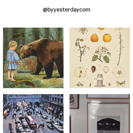
@byyesterdaycom