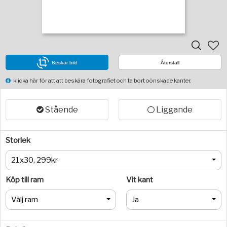
Beskär bild
Återställ
klicka här för att att beskära fotografiet och ta bort oönskade kanter.
Stående
Liggande
Storlek
21x30, 299kr
Köp till ram
Vit kant
Välj ram
Ja