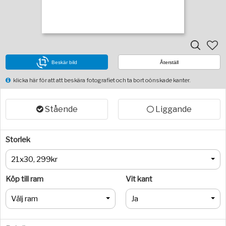
Beskär bild
Återställ
klicka här för att att beskära fotografiet och ta bort oönskade kanter.
Stående
Liggande
Storlek
21x30, 299kr
Köp till ram
Vit kant
Välj ram
Ja