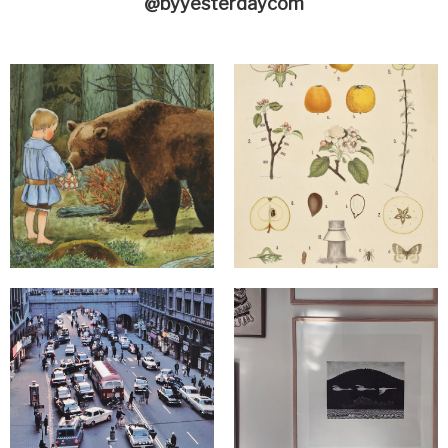
@byyesterdaycom