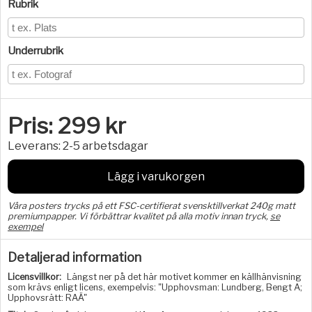
Rubrik
Underrubrik
Pris:
299
kr
Leverans:
2-5 arbetsdagar
Lägg i varukorgen
Våra posters trycks på ett FSC-certifierat svensktillverkat 240g matt
premiumpapper. Vi förbättrar kvalitet på alla motiv innan tryck,
se
exempel
Detaljerad information
Licensvillkor:
Längst ner på det här motivet kommer en källhänvisning
som krävs enligt licens, exempelvis: "Upphovsman: Lundberg, Bengt A;
Upphovsrätt: RAÄ"