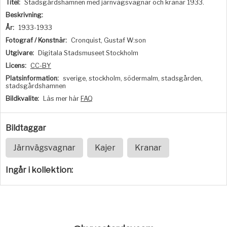
Titel:
Stadsgårdshamnen med järnvägsvagnar och kranar 1933.
Beskrivning:
År:
1933-1933
Fotograf / Konstnär:
Cronquist, Gustaf W:son
Utgivare:
Digitala Stadsmuseet Stockholm
Licens:
CC-BY
Platsinformation:
sverige, stockholm, södermalm, stadsgården,
stadsgårdshamnen
Bildkvalite:
Läs mer här
FAQ
Bildtaggar
Järnvägsvagnar
Kajer
Kranar
Ingår i kollektion: