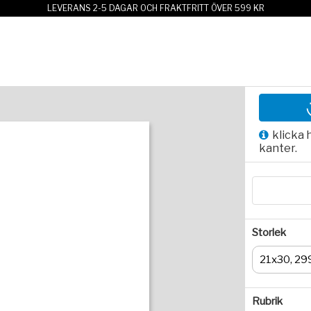
LEVERANS 2-5 DAGAR OCH FRAKTFRITT ÖVER 599 KR
klicka 
kanter.
Storlek
21x30, 29
Rubrik