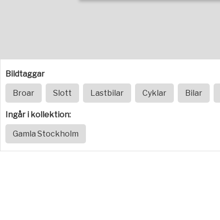
Bildtaggar
Broar
Slott
Lastbilar
Cyklar
Bilar
Ingår i kollektion:
Gamla Stockholm