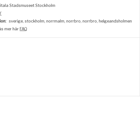
itala Stadsmuseet Stockholm
Y
ion:
sverige, stockholm, norrmalm, norrbro, norrbro, helgeandsholmen
äs mer här
FAQ