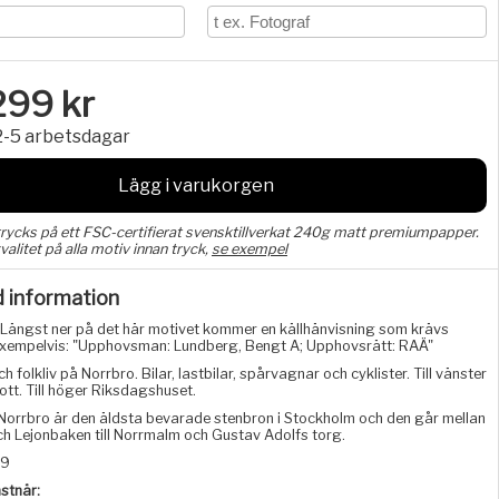
299
kr
2-5 arbetsdagar
Lägg i varukorgen
trycks på ett FSC-certifierat svensktillverkat 240g matt premiumpapper.
valitet på alla motiv innan tryck,
se exempel
d information
Längst ner på det här motivet kommer en källhänvisning som krävs
, exempelvis: "Upphovsman: Lundberg, Bengt A; Upphovsrätt: RAÄ"
ch folkliv på Norrbro. Bilar, lastbilar, spårvagnar och cyklister. Till vänster
tt. Till höger Riksdagshuset.
Norrbro är den äldsta bevarade stenbron i Stockholm och den går mellan
h Lejonbaken till Norrmalm och Gustav Adolfs torg.
39
stnär: