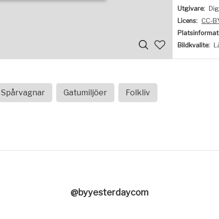
Utgivare:
Dig
Licens:
CC-B
Platsinformat
Bildkvalite:
L
Spårvagnar
Gatumiljöer
Folkliv
@byyesterdaycom