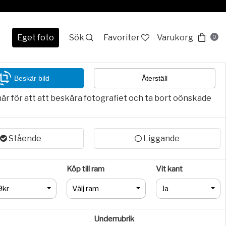
Eget foto
Sök
Favoriter
Varukorg
0
Beskär bild
Återställ
här för att att beskära fotografiet och ta bort oönskade
Stående
Liggande
Köp till ram
Vit kant
9kr
Välj ram
Ja
Underrubrik