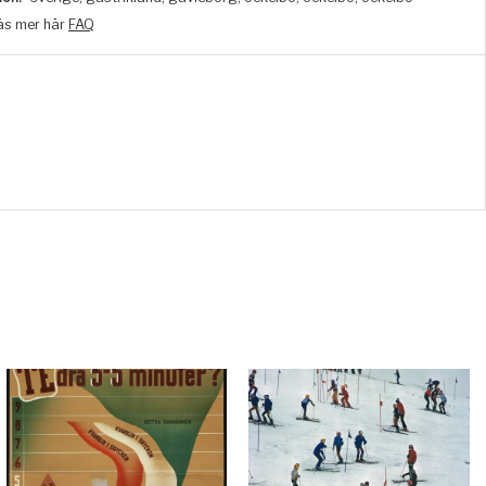
äs mer här
FAQ