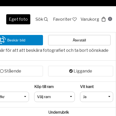
Eget foto
Sök
Favoriter
Varukorg
0
Beskär bild
Återställ
här för att att beskära fotografiet och ta bort oönskade
Stående
Liggande
Köp till ram
Vit kant
9kr
Välj ram
Ja
Underrubrik