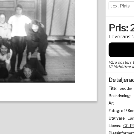
Pris:
Leverans:
Våra posters 
Vi förbättrar k
Detaljera
Titel:
Suddig 
Beskrivning:
År:
Fotograf / Kon
Utgivare:
Lä
Licens:
CC-P
Platsinformat