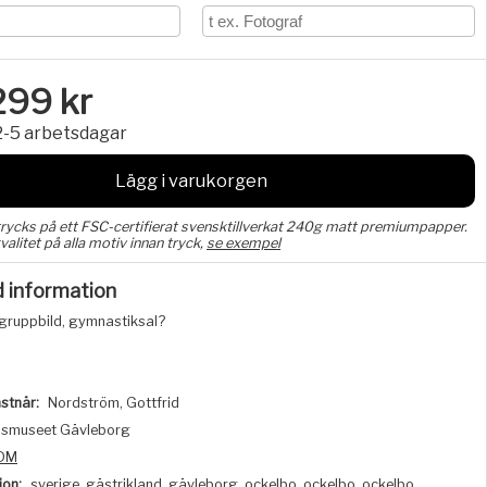
299
kr
2-5 arbetsdagar
Lägg i varukorgen
trycks på ett FSC-certifierat svensktillverkat 240g matt premiumpapper.
valitet på alla motiv innan tryck,
se exempel
d information
gruppbild, gymnastiksal?
stnär:
Nordström, Gottfrid
nsmuseet Gävleborg
DM
ion:
sverige, gästrikland, gävleborg, ockelbo, ockelbo, ockelbo