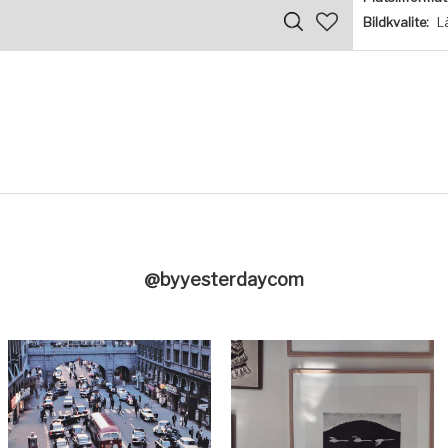
Bildkvalite:
L
@byyesterdaycom