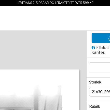
LEVERANS 2-5 DAGAR OCH FRAKTFRITT ÖVER 599 KR
klicka 
kanter.
Storlek
21x30, 29
Rubrik