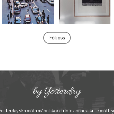
Följ oss
y Yesterday ska möta människor du inte annars skulle mött, s