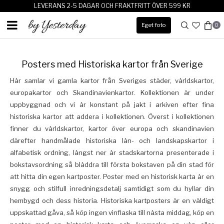
LEVERANS 2-5 DAGAR OCH FRAKTFRITT ÖVER 599 KR
Eget foto
0
Posters med Historiska kartor från Sverige
Här samlar vi gamla kartor från Sveriges städer, världskartor,
europakartor och Skandinavienkartor. Kollektionen är under
uppbyggnad och vi är konstant på jakt i arkiven efter fina
historiska kartor att addera i kollektionen. Överst i kollektionen
finner du världskartor, kartor över europa och skandinavien
därefter handmålade historiska län- och landskapskartor i
alfabetisk ordning, längst ner är stadskartorna presenterade i
bokstavsordning så bläddra till första bokstaven på din stad för
att hitta din egen kartposter. Poster med en historisk karta är en
snygg och stilfull inredningsdetalj samtidigt som du hyllar din
hembygd och dess historia. Historiska kartposters är en väldigt
uppskattad gåva, så köp ingen vinflaska till nästa middag, köp en