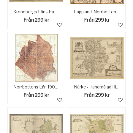
Kronobergs Län - Handmålad Historisk Karta sent 1600-tal
Lappland, Norrbotten, Västerbotten - Historisk karta från 1611
Från 299 kr
Från 299 kr
Norrbottens Län 1904 - Historisk Karta
Närke - Handmålad Historisk karta sent 1600-tal
Från 299 kr
Från 299 kr