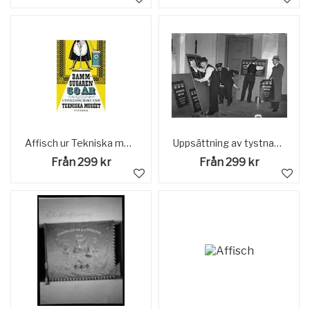
Affisch ur Tekniska museets samlingar. Reklam för utställningen "Dammsugaren 50 år" på Tekniska museet.
Uppsättning av tystnadspliktsaffischer Text på affisch "Allvarstid Kräver, Samhällsanda, Vaksamhet, Tystnad" Januari 1940
Från 299 kr
Från 299 kr