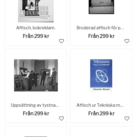
Affisch, bokreklam.
Broderad affisch för personalen vid Statens Järnvägar, SJ Verkstad Malmö 1888.
Från 299 kr
Från 299 kr
Uppsättning av tystnadspliktsaffischer Text på affisch "Allvarstid Kräver, Samhällsanda, Vaksamhet, Tystnad" Januari 1940
Affisch ur Tekniska museets samlingar. Reklam för utställningen "Teknorama, kongress och utställningshall" på Tekniska museet.
Från 299 kr
Från 299 kr