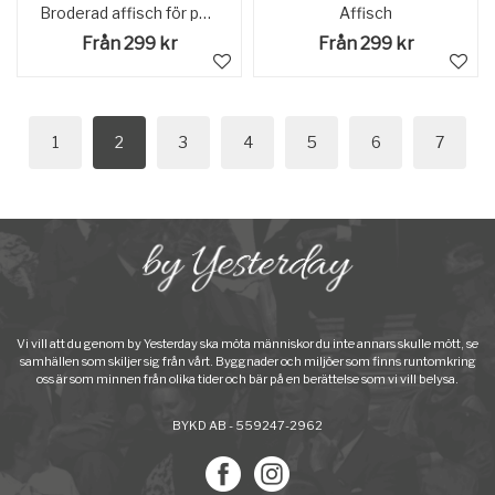
Broderad affisch för personalen vid Statens Järnvägar, SJ Verkstad Malmö 1888.
Affisch
Från 299 kr
Från 299 kr
1
2
3
4
5
6
7
Vi vill att du genom by Yesterday ska möta människor du inte annars skulle mött, se
samhällen som skiljer sig från vårt. Byggnader och miljöer som finns runtomkring
oss är som minnen från olika tider och bär på en berättelse som vi vill belysa.
BYKD AB - 559247-2962