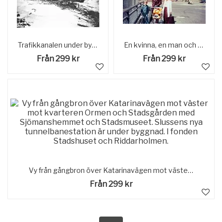
Trafikkanalen under byggnad norr om klaffbron. Stadshuset till höger under byggnad. Trollhättan
En kvinna, en man och två barn, det ena i barnvagn, står på Forsebron i Mölndal, 1970-tal. I bakgrunden till vänster ses del av gaveln till huset Kvarnbygatan 4. I mitten ses Kvarnbygatan 41, tidigare brandstation och garage för polisbilar, numera Mölndals målarskola. Till höger ses del av huset Kvarnbygatan 43, tidigare Mölndals stadshus, sedermera musikskola. För mer information om bilden se under tilläggsinformation.
Från 299 kr
Från 299 kr
Vy från gångbron över Katarinavägen mot väster mot kvarteren Ormen och Stadsgården med Sjömanshemmet och Stadsmuseet. Slussens nya tunnelbanestation är under byggnad. I fonden Stadshuset och Riddarholmen.
Från 299 kr