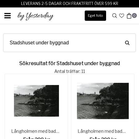
LEVERANS 2-5 DAGAR OCH FRAKTFRITT ÖVER 599 KR
Eget foto
0
Sökresultat för Stadshuset under byggnad
Antal träffar: 11
Långholmen med badviken. I bakgrunden Norra Mälarstrand med Stadshuset.
Långholmen med badviken. I bakgrunden Norra Mälarstrand med Stadshuset.