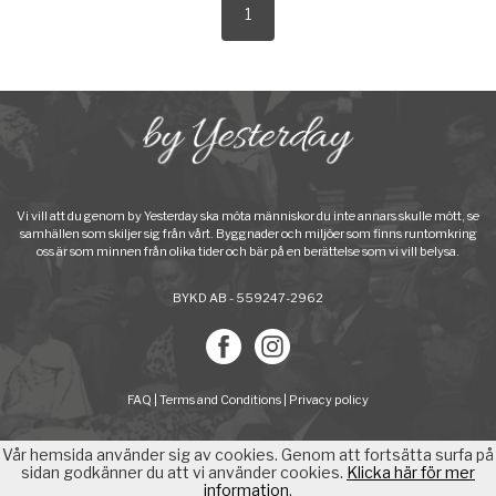
1
Vi vill att du genom by Yesterday ska möta människor du inte annars skulle mött, se
samhällen som skiljer sig från vårt. Byggnader och miljöer som finns runtomkring
oss är som minnen från olika tider och bär på en berättelse som vi vill belysa.
BYKD AB - 559247-2962
FAQ
|
Terms and Conditions
|
Privacy policy
Vår hemsida använder sig av cookies. Genom att fortsätta surfa på
sidan godkänner du att vi använder cookies.
Klicka här för mer
information
.