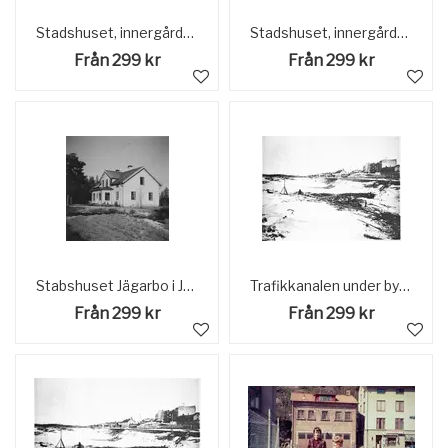
Stadshuset, innergården under byggnad
Stadshuset, innergården under byggnad.
Från 299 kr
Från 299 kr
Stabshuset Jägarbo i Jokkmokk under beredskapsåren, 1942. Exteriör.
Trafikkanalen under byggnad norr om klaffbron. Stadshuset till höger under byggnad. Trollhättan
Från 299 kr
Från 299 kr