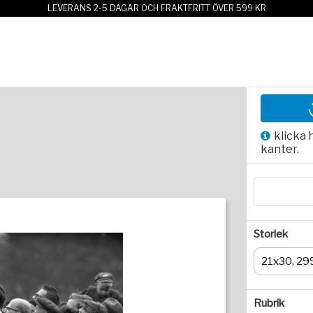
LEVERANS 2-5 DAGAR OCH FRAKTFRITT ÖVER 599 KR
klicka 
kanter.
Storlek
21x30, 29
Rubrik