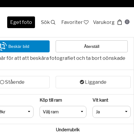
Eget foto
Sök
Favoriter
Varukorg
0
Beskär bild
Återställ
här för att att beskära fotografiet och ta bort oönskade
Stående
Liggande
Köp till ram
Vit kant
9kr
Välj ram
Ja
Underrubrik