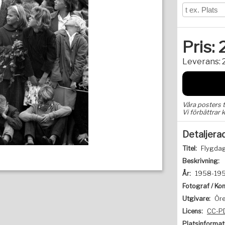
Pris:
Leverans:
Våra posters 
Vi förbättrar k
Detaljera
Titel:
Flygdag
Beskrivning:
År:
1958-19
Fotograf / Kon
Utgivare:
Öre
Licens:
CC-P
Platsinformat