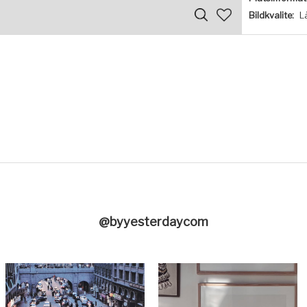
Bildkvalite:
L
@byyesterdaycom