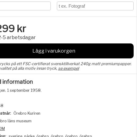
299
kr
2-5 arbetsdagar
Lägg i varukorgen
trycks på ett FSC-certifierat svensktillverkat 240g matt premiumpapper.
valitet på alla motiv innan tryck,
se exempel
d information
en. 1 september 1958.
58
stnär:
Örebro Kuriren
bro läns museum
DM
ion:
sverige, närke, örebro, örebro, örebro, örebro