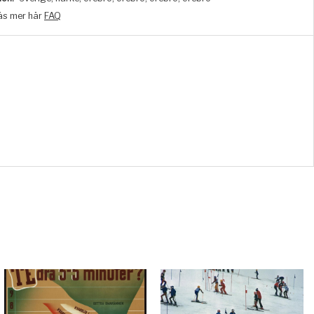
äs mer här
FAQ