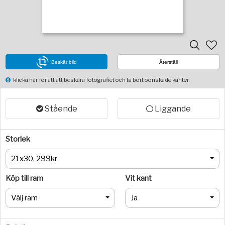
Beskär bild
Återställ
klicka här för att att beskära fotografiet och ta bort oönskade kanter.
Stående
Liggande
Storlek
21x30, 299kr
Köp till ram
Vit kant
Välj ram
Ja