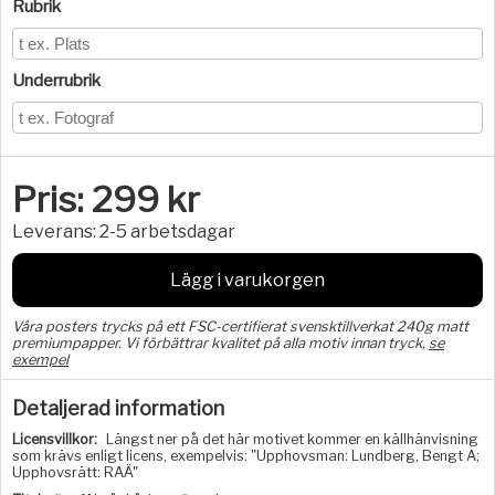
Rubrik
Underrubrik
Pris:
299
kr
Leverans:
2-5 arbetsdagar
Lägg i varukorgen
Våra posters trycks på ett FSC-certifierat svensktillverkat 240g matt
premiumpapper. Vi förbättrar kvalitet på alla motiv innan tryck,
se
exempel
Detaljerad information
Licensvillkor:
Längst ner på det här motivet kommer en källhänvisning
som krävs enligt licens, exempelvis: "Upphovsman: Lundberg, Bengt A;
Upphovsrätt: RAÄ"