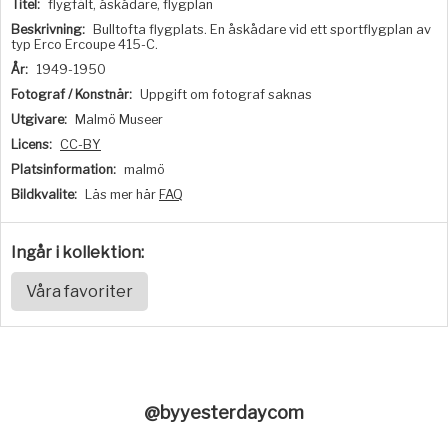
Titel:
flygfält, åskådare, flygplan
Beskrivning:
Bulltofta flygplats. En åskådare vid ett sportflygplan av
typ Erco Ercoupe 415-C.
År:
1949-1950
Fotograf / Konstnär:
Uppgift om fotograf saknas
Utgivare:
Malmö Museer
Licens:
CC-BY
Platsinformation:
malmö
Bildkvalite:
Läs mer här
FAQ
Ingår i kollektion:
Våra favoriter
@byyesterdaycom