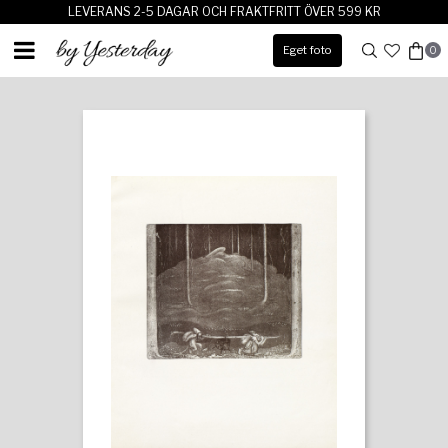
LEVERANS 2-5 DAGAR OCH FRAKTFRITT ÖVER 599 KR
Eget foto
0