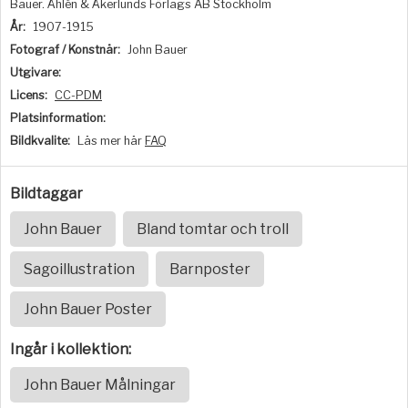
Bauer. Åhlén & Åkerlunds Förlags AB Stockholm
År:
1907-1915
Fotograf / Konstnär:
John Bauer
Utgivare:
Licens:
CC-PDM
Platsinformation:
Bildkvalite:
Läs mer här
FAQ
Bildtaggar
John Bauer
Bland tomtar och troll
Sagoillustration
Barnposter
John Bauer Poster
Ingår i kollektion:
John Bauer Målningar