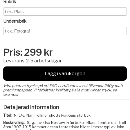
Rubrik
Underrubrik
Pris:
299
kr
Leverans:
2-5 arbetsdagar
Lägg i varukorgen
Våra posters trycks på ett FSC-certifierat svensktillverkat 240g matt
premiumpapper. Vi förbättrar kvalitet på alla motiv innan tryck,
se
exempel
Detaljerad information
Titel:
Nr 141. När Trollmor skötte kungens storbyk
Beskrivning:
Saga av Elsa Beskow. Från boken Bland Tomtar och Troll
åren 1907-1915 kommer dessa fantastiska bilder i mezzotypi av John