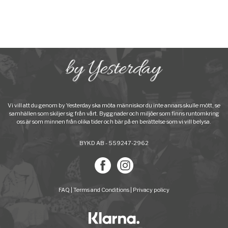
Vi vill att du genom by Yesterday ska möta människor du inte annars skulle mött, se
samhällen som skiljer sig från vårt. Byggnader och miljöer som finns runtomkring
oss är som minnen från olika tider och bär på en berättelse som vi vill belysa.
BYKD AB - 559247-2962
FAQ
|
Terms and Conditions
|
Privacy policy