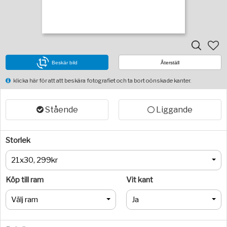
Beskär bild
Återställ
klicka här för att att beskära fotografiet och ta bort oönskade kanter.
Stående
Liggande
Storlek
21x30, 299kr
Köp till ram
Vit kant
Välj ram
Ja