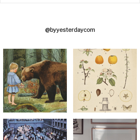
@byyesterdaycom