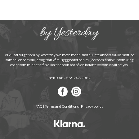
Vi vill att du genom by Yesterday ska möta människor du inte annars skulle mött, se
samhällen som skiljer sig från vårt. Byggnader och miljöer som finns runtomkring
oss är som minnen från olika tider och bär på en berättelse som vi vill belysa.
BYKD AB - 559247-2962
FAQ
|
Terms and Conditions
|
Privacy policy