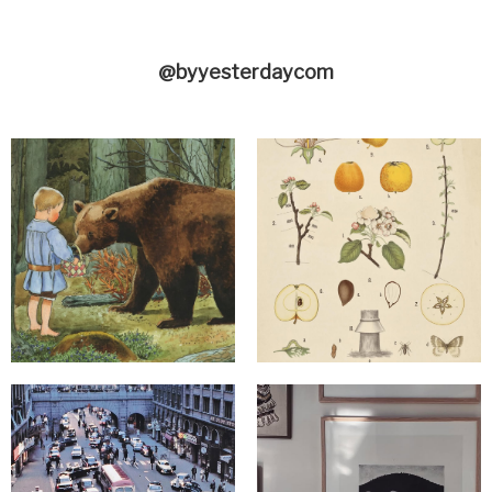
@byyesterdaycom