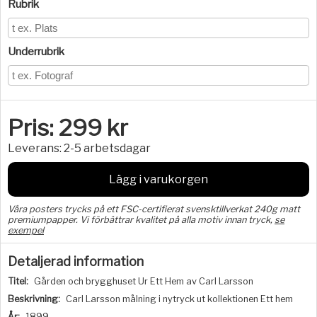
Rubrik
Underrubrik
Pris:
299
kr
Leverans:
2-5 arbetsdagar
Lägg i varukorgen
Våra posters trycks på ett FSC-certifierat svensktillverkat 240g matt
premiumpapper. Vi förbättrar kvalitet på alla motiv innan tryck,
se
exempel
Detaljerad information
Titel:
Gården och brygghuset Ur Ett Hem av Carl Larsson
Beskrivning:
Carl Larsson målning i nytryck ut kollektionen Ett hem
År:
1899