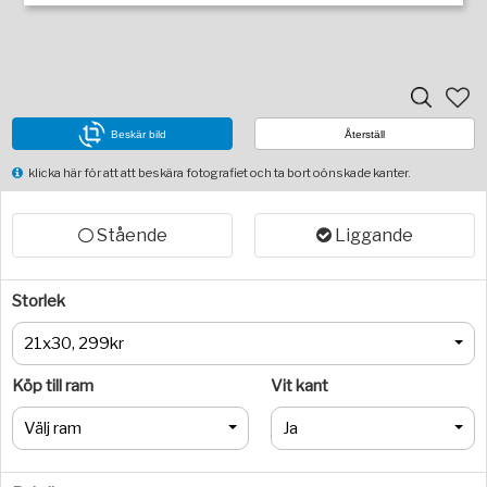
Beskär bild
Återställ
klicka här för att att beskära fotografiet och ta bort oönskade kanter.
Stående
Liggande
Storlek
21x30, 299kr
Köp till ram
Vit kant
Välj ram
Ja